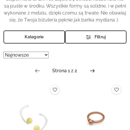
są puste w środku. Wszystkie formy są solidne, i w pełni
wykonane z metalu, dzięki czemu są trwałe. Nie obawiaj
się, że Twoja biżuteria pęknie jak bańka mydlana ;)
Kategorie
Filtruj
Zastosowano
Sortuj
według
sortowanie:
Najnowsze.