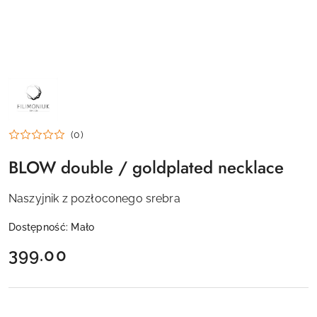
NAZWA
PRODUCENTA:
FILIMONIUK
DESIGN
(0)
BLOW double / goldplated necklace
Naszyjnik z pozłoconego srebra
Dostępność:
Mało
cena:
399.00