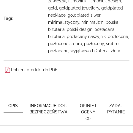
zawieszki, filimoniuk, filimoniuk design,
gold, goldplated jewellery, goldplated
necklace, goldplated silver,
Tagi:
minimalistyczny, minimalizm, polska
bizuteria, polski design, pozłacana
biżuteria, pozłacany naszyjnik, pozłocone,
pozłocone srebro, pozłocony, srebro
pozłacane, wyjątkowa biżuteria, złoty
Pobierz produkt do PDF
OPIS
INFORMACJE DOT.
OPINIE I
ZADAJ
BEZPIECZEŃSTWA
OCENY
PYTANIE
(0)