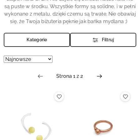
są puste w środku. Wszystkie formy są solidne, i w pełni
wykonane z metalu, dzięki czemu są trwałe. Nie obawiaj
się, że Twoja biżuteria pęknie jak bańka mydlana ;)
Kategorie
Filtruj
Zastosowano
Sortuj
według
sortowanie:
Najnowsze.