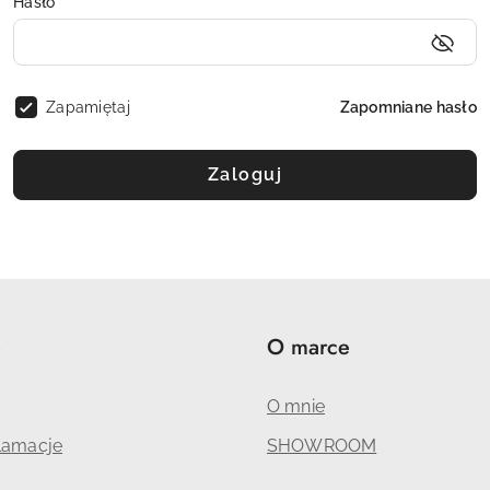
Hasło
*
Zapamiętaj
Zapomniane hasło
Zaloguj
e
O marce
O mnie
klamacje
SHOWROOM