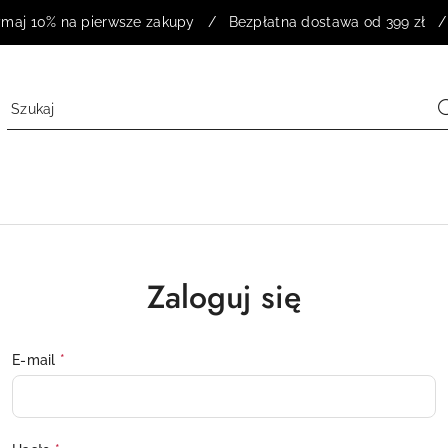
rzymaj 10% na pierwsze zakupy / Bezpłatna dostawa od 399 zł /
Zaloguj się
E-mail
*