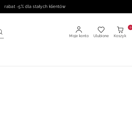
 rabat -5% dla stałych klientów
0
Moje konto
Ulubione
Koszyk