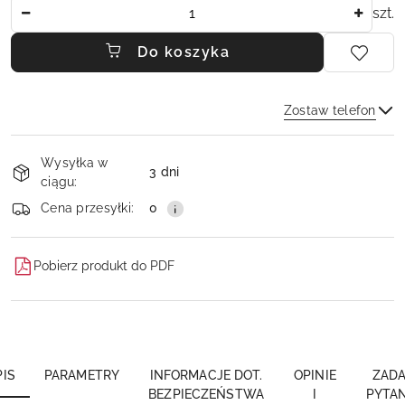
Ilość
szt.
Do koszyka
Zostaw telefon
Dostępność
Wysyłka w
i
3 dni
ciągu:
dostawa
Wyślij
Cena przesyłki:
0
Pobierz produkt do PDF
PIS
PARAMETRY
INFORMACJE DOT.
OPINIE
ZADA
BEZPIECZEŃSTWA
I
PYTAN