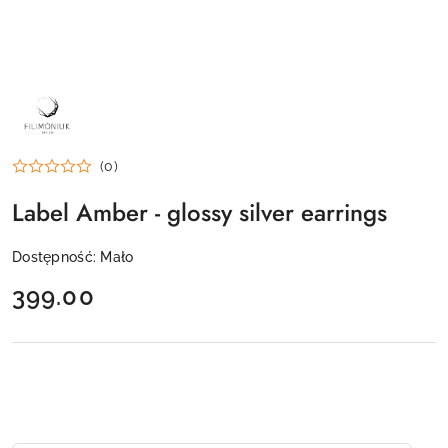
NAZWA
PRODUCENTA:
FILIMONIUK
DESIGN
(0)
Label Amber - glossy silver earrings
Dostępność:
Mało
cena:
399.00