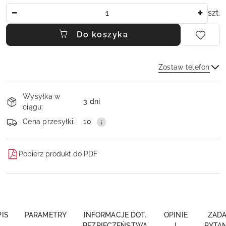
Ilość
szt.
Do koszyka
Zostaw telefon
Dostępność
Wysyłka w
i
3 dni
ciągu:
dostawa
Wyślij
Cena przesyłki:
10
Pobierz produkt do PDF
PIS
PARAMETRY
INFORMACJE DOT.
OPINIE
ZADA
BEZPIECZEŃSTWA
I
PYTAN