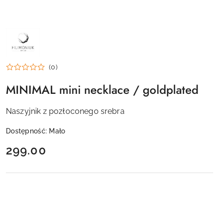
NAZWA
PRODUCENTA:
FILIMONIUK
DESIGN
(0)
MINIMAL mini necklace / goldplated
Naszyjnik z pozłoconego srebra
Dostępność:
Mało
cena:
299.00