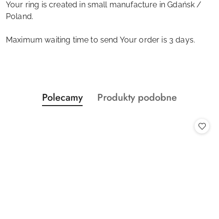
Your ring is created in small manufacture in Gdańsk /
Poland.
Maximum waiting time to send Your order is 3 days.
Produkty
Produkty
Polecamy
Produkty podobne
Pomiń karuzelę produktów
o
o
statusie:
statusie: