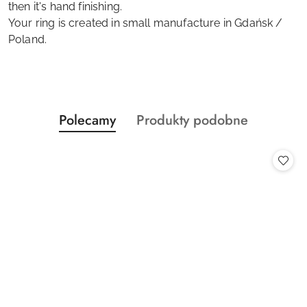
then it's hand finishing.
Your ring is created in small manufacture in Gdańsk /
Poland.
Produkty
Produkty
Polecamy
Produkty podobne
Pomiń karuzelę produktów
o
o
statusie:
statusie: