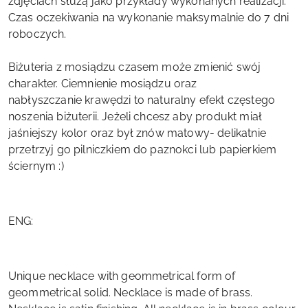
zdjęciach służą jako przykłady wykonanych realizacji.
Czas oczekiwania na wykonanie maksymalnie do 7 dni
roboczych.
Biżuteria z mosiądzu czasem może zmienić swój
charakter. Ciemnienie mosiądzu oraz
nabłyszczanie krawędzi to naturalny efekt częstego
noszenia biżuterii. Jeżeli chcesz aby produkt miał
jaśniejszy kolor oraz był znów matowy- delikatnie
przetrzyj go pilniczkiem do paznokci lub papierkiem
ściernym :)
ENG:
Unique necklace with geommetrical form of
geommetrical solid. Necklace is made of brass.