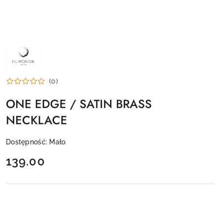
NAZWA
PRODUCENTA:
FILIMONIUK
DESIGN
(0)
ONE EDGE / SATIN BRASS
NECKLACE
Dostępność:
Mało
cena:
139.00