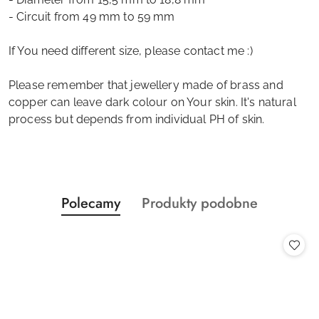
- Circuit from 49 mm to 59 mm
If You need different size, please contact me :)
Please remember that jewellery made of brass and
copper can leave dark colour on Your skin. It's natural
process but depends from individual PH of skin.
Produkty
Produkty
Polecamy
Produkty podobne
Pomiń karuzelę produktów
o
o
statusie:
statusie: