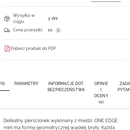
Dostępność
Wysyłka w
i
3 dni
ciągu:
dostawa
Wyślij
Cena przesyłki:
10
Pobierz produkt do PDF
PIS
PARAMETRY
INFORMACJE DOT.
OPINIE
ZADA
BEZPIECZEŃSTWA
I
PYTAN
OCENY
(0)
Delikatny pierścionek wykonany z miedzi. ONE EDGE
mini ma formę geometrycznej wąskiej bryły. Każda