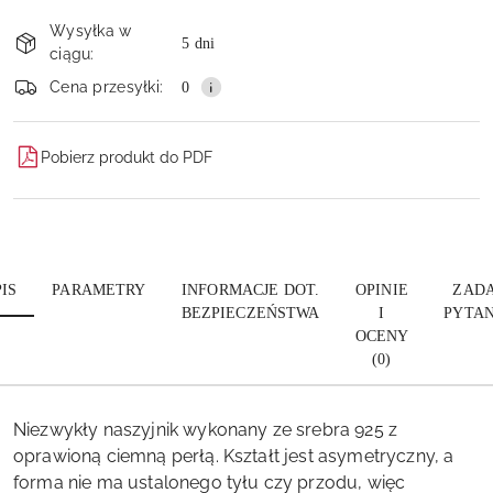
Dostępność
Wysyłka w
i
5 dni
ciągu:
dostawa
Wyślij
Cena przesyłki:
0
Pobierz produkt do PDF
IS
PARAMETRY
INFORMACJE DOT.
OPINIE
ZADA
BEZPIECZEŃSTWA
I
PYTAN
OCENY
(0)
Niezwykły naszyjnik wykonany ze srebra 925 z
oprawioną ciemną perłą. Kształt jest asymetryczny, a
forma nie ma ustalonego tyłu czy przodu, więc