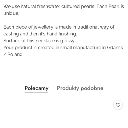
We use natural freshwater cultured pearls. Each Pearl is
unique.
Each piece of jewellery is made in traditional way of
casting and then it's hand finishing.
Surface of this necklace is glossy.
Your product is created in small manufacture in Gdańsk
/ Poland.
Produkty
Produkty
Polecamy
Produkty podobne
Pomiń karuzelę produktów
o
o
statusie:
statusie: