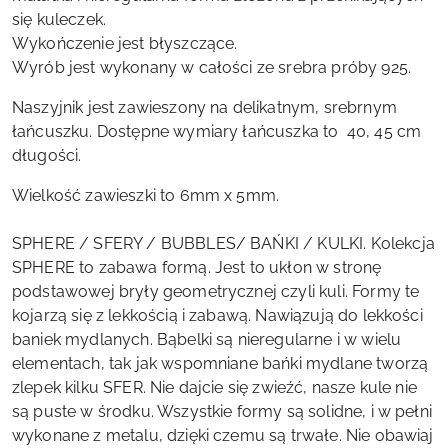
się kuleczek.
Wykończenie jest błyszczące.
Wyrób jest wykonany w całości ze srebra próby 925.
Naszyjnik jest zawieszony na delikatnym, srebrnym
łańcuszku. Dostępne wymiary łańcuszka to 40, 45 cm
długości.
Wielkość zawieszki to 6mm x 5mm.
SPHERE / SFERY / BUBBLES/ BAŃKI / KULKI. Kolekcja
SPHERE to zabawa formą. Jest to ukłon w stronę
podstawowej bryły geometrycznej czyli kuli. Formy te
kojarzą się z lekkością i zabawą. Nawiązują do lekkości
baniek mydlanych. Bąbelki są nieregularne i w wielu
elementach, tak jak wspomniane bańki mydlane tworzą
zlepek kilku SFER. Nie dajcie się zwieźć, nasze kule nie
są puste w środku. Wszystkie formy są solidne, i w pełni
wykonane z metalu, dzięki czemu są trwałe. Nie obawiaj