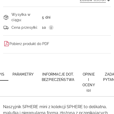
Dostępność
Wysyłka w
i
5 dni
ciągu:
dostawa
Wyślij
Cena przesyłki:
10
Pobierz produkt do PDF
PIS
PARAMETRY
INFORMACJE DOT.
OPINIE
ZADA
BEZPIECZEŃSTWA
I
PYTAN
OCENY
(0)
Naszyjnik SPHERE mini z kolekcji SPHERE to delikatna,
malutka i nieregularna forma złożona z przenikających