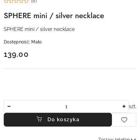
(0)
SPHERE mini / silver necklace
SPHERE mini / silver necklace
Dostępność:
Mało
cena:
139.00
Ilość
szt.
Do koszyka
Zostaw telefon