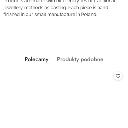
Products are made with different types of traditional
jewellery methods as casting. Each piece is hand -
finished in our small manufacture in Poland.
Produkty
Produkty
Polecamy
Produkty podobne
Pomiń karuzelę produktów
o
o
statusie:
statusie: