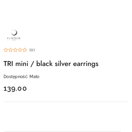
NAZWA
PRODUCENTA:
FILIMONIUK
DESIGN
(0)
TRI mini / black silver earrings
Dostępność:
Mało
cena:
139.00