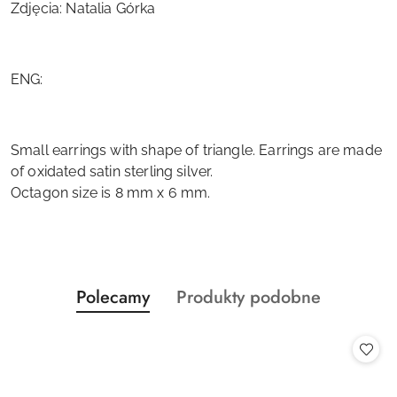
Zdjęcia: Natalia Górka
ENG:
Small earrings with shape of triangle. Earrings are made
of oxidated satin sterling silver.
Octagon size is 8 mm x 6 mm.
Produkty
Produkty
Polecamy
Produkty podobne
Pomiń karuzelę produktów
o
o
statusie:
statusie: