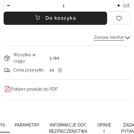
Ilość
szt.
Do koszyka
Zostaw telefon
Dostępność
Wysyłka w
i
3 dni
ciągu:
dostawa
Wyślij
Cena przesyłki:
10
Pobierz produkt do PDF
PIS
PARAMETRY
INFORMACJE DOT.
OPINIE
ZADA
BEZPIECZEŃSTWA
I
PYTAN