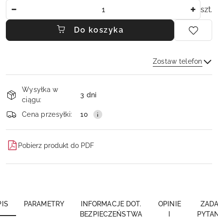
Ilość
szt.
Do koszyka
Zostaw telefon
Dostępność
Wysyłka w
i
3 dni
ciągu:
dostawa
Wyślij
Cena przesyłki:
10
Pobierz produkt do PDF
PIS
PARAMETRY
INFORMACJE DOT.
OPINIE
ZADA
BEZPIECZEŃSTWA
I
PYTAN