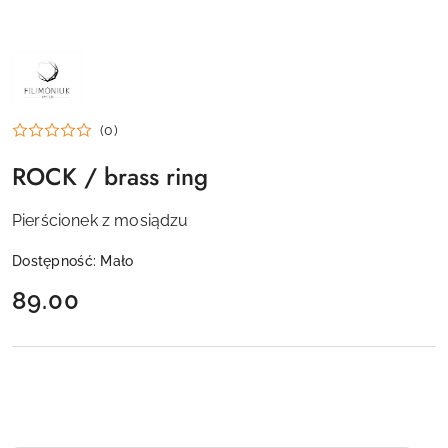
NAZWA
PRODUCENTA:
FILIMONIUK
DESIGN
(0)
ROCK / brass ring
Pierścionek z mosiądzu
Dostępność:
Mało
cena:
89.00