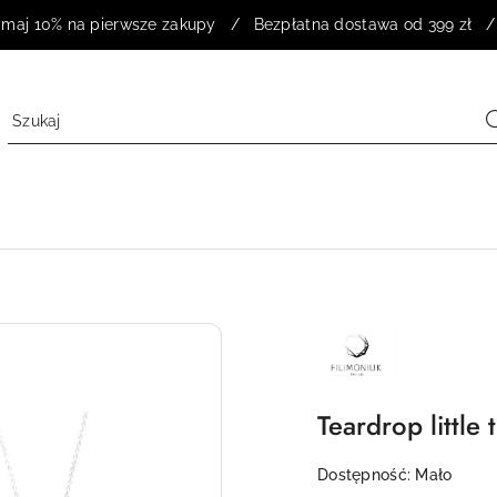
rzymaj 10% na pierwsze zakupy / Bezpłatna dostawa od 399 zł /
NAZWA
PRODUCENTA:
FILIMONIUK
DESIGN
Teardrop little
Dostępność:
Mało