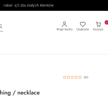
 rabat -5% dla stałych klientów
0
Moje konto
Ulubione
Koszyk
(0)
 thing / necklace