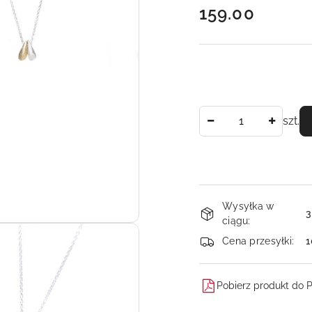
cena:
159.00
Ilość
szt.
Dostępność
Wysyłka w
i
3
ciągu:
dostawa
Cena przesyłki:
1
Pobierz produkt do 