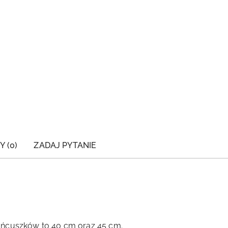
Y (0)
ZADAJ PYTANIE
ańcuszków to 40 cm oraz 45 cm.