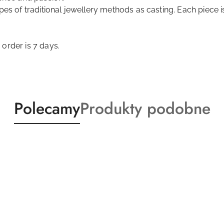
es of traditional jewellery methods as casting. Each piece is
order is 7 days.
Produkty
Produkty
Polecamy
Produkty podobne
o
o
statusie:
statusie: