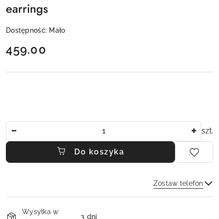
earrings
Dostępność:
Mało
cena:
459.00
Ilość
szt.
Do koszyka
Zostaw telefon
Dostępność
Wysyłka w
i
3 dni